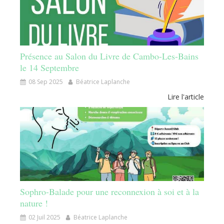
Présence au Salon du Livre de Cambo-Les-Bains
le 14 Septembre
08 Sep 2025
Béatrice Laplanche
Lire l'article
Sophro-Balade pour une reconnexion à soi et à la
nature !
02 Juil 2025
Béatrice Laplanche